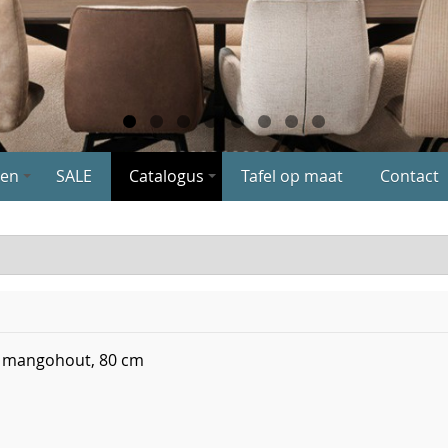
en
SALE
Catalogus
Tafel op maat
Contact
an mangohout, 80 cm